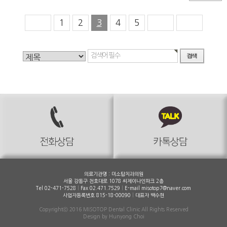
1
2
3
4
5
의료기관명 : 미소탑치과의원
서울 강동구 천호대로 1078 씨제이나인파크 2층
Tel 02-471-7528
|
Fax 02.471.7529
|
E-mail misotop7@naver.com
사업자등록번호 815-18-00090
|
대표자 백수현
Copyrightⓒ 2016 MISOTOP Dental Clinic All Rights Reserved
Design by Hunyong Choi